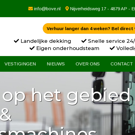
info@bove.nl
Nijverheidsweg 17 - 4879 AP - E
Verhuur langer dan 4 weken? Bel direct 
Landelijke dekking
Snelle service 24
Eigen onderhoudsteam
Volledi
VESTIGINGEN
NIEUWS
OVER ONS
CONTACT
 op het gebied
verhuur als
 &
p bent u bij
gsmachines
et goede adres