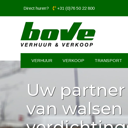
Direct huren?
+31 (0)76 50 22 800
VERHUUR
VERKOOP
TRANSPORT
Uw partner
Zowel voor 
van walsen
voor verkoo
verdichtin
Bove aan h