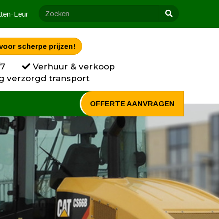
tten-Leur
voor scherpe prijzen!
/7
Verhuur & verkoop
g verzorgd transport
OFFERTE AANVRAGEN