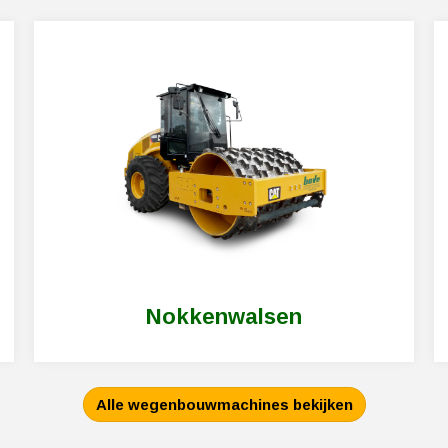
nokkenwals huren
Nokkenwalsen
Alle wegenbouwmachines bekijken