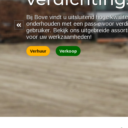
Bij Bove vindt u uitsluitend hoge kwalite
Bove houdt zich naast verhuur ook bez
onderhouden met een passie voor verd
Hierdoor is er een hoog verloop in mach
gebruiker. Bekijk ons uitgebreide asso
huurvloot vernieuwen en altijd machines l
voor uw werkzaamheden!
Verkoop
Verhuur
Verhuur
Verkoop