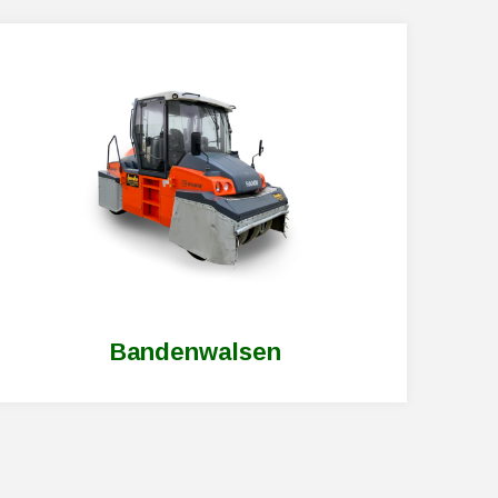
bandenwals
huren
Bandenwalsen