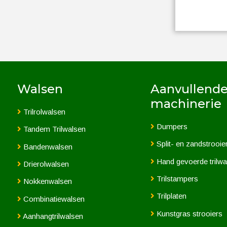
Walsen
Aanvullend
machinerie
Trilrolwalsen
Dumpers
Tandem Trilwalsen
Split- en zandstrooie
Bandenwalsen
Hand gevoerde trilwa
Drierolwalsen
Trilstampers
Nokkenwalsen
Trilplaten
Combinatiewalsen
Kunstgras strooiers
Aanhangtrilwalsen