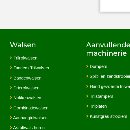
Walsen
Aanvullend
machinerie
Trilrolwalsen
Dumpers
Tandem Trilwalsen
Split- en zandstrooie
Bandenwalsen
Hand gevoerde trilwa
Drierolwalsen
Trilstampers
Nokkenwalsen
Trilplaten
Combinatiewalsen
Kunstgras strooiers
Aanhangtrilwalsen
Asfaltwals huren