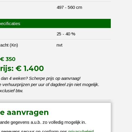
497 - 560 cm
ecificaties
25 - 40 %
racht (Kn)
nvt
 € 350
ijs: € 1.400
 dan 4 weken? Scherpe prijs op aanvraag!
verhuurprijzen per uur of dagdeel zijn niet mogelijk.
exclusief btw.
te aanvragen
ande gegevens a.u.b. zo volledig mogelijk in.
w gegevens secuur op conform ons
privacybeleid
.