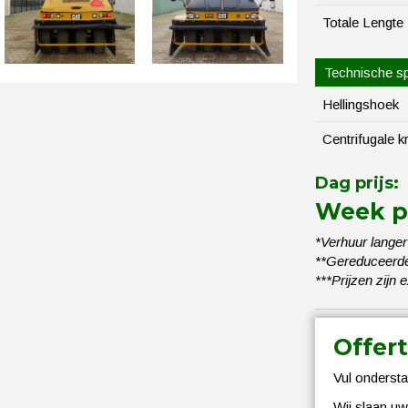
Totale Lengte
Technische sp
Hellingshoek
Centrifugale k
Dag prijs:
Week pr
*Verhuur langer
**Gereduceerde 
***Prijzen zijn 
Offer
Vul ondersta
Wij slaan u